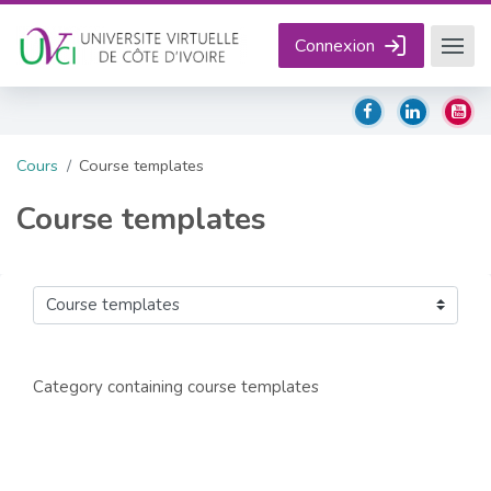
Passer au contenu principal
Connexion
Cours
Course templates
Course templates
Catégories de cours
Category containing course templates